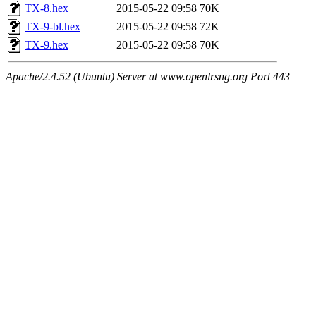
TX-8.hex
2015-05-22 09:58
70K
TX-9-bl.hex
2015-05-22 09:58
72K
TX-9.hex
2015-05-22 09:58
70K
Apache/2.4.52 (Ubuntu) Server at www.openlrsng.org Port 443